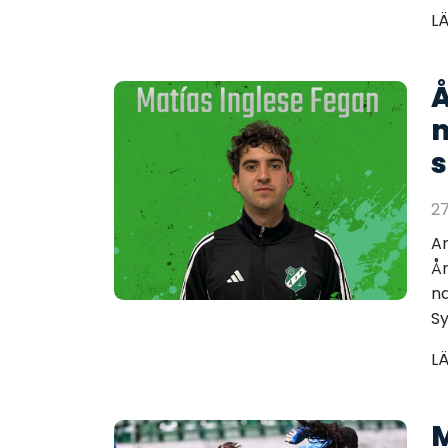
L
Å
m
s
2
Ar
Ån
na
Sy
L
M