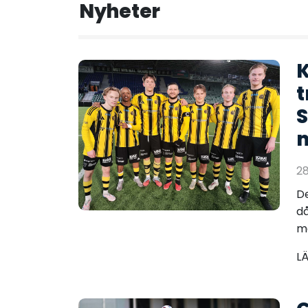
Nyheter
K
t
S
m
2
De
då
mö
L