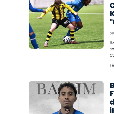
C
K
"
2
Ik
s
Cu
L
B
F
d
i