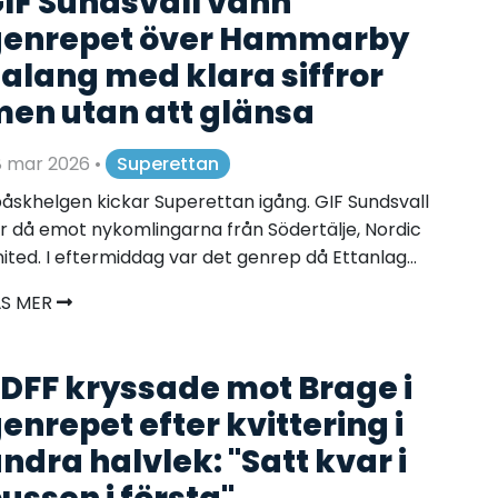
IF Sundsvall vann
genrepet över Hammarby
alang med klara siffror
en utan att glänsa
8 mar 2026
•
Superettan
påskhelgen kickar Superettan igång. GIF Sundsvall
r då emot nykomlingarna från Södertälje, Nordic
ited. I eftermiddag var det genrep då Ettanlag...
ÄS MER
DFF kryssade mot Brage i
enrepet efter kvittering i
ndra halvlek: "Satt kvar i