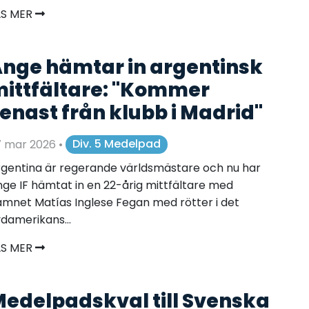
ÄS MER
nge hämtar in argentinsk
ittfältare: "Kommer
enast från klubb i Madrid"
7 mar 2026
•
Div. 5 Medelpad
gentina är regerande världsmästare och nu har
ge IF hämtat in en 22-årig mittfältare med
mnet Matías Inglese Fegan med rötter i det
damerikans...
ÄS MER
edelpadskval till Svenska