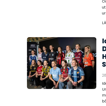
Ör
ut
ur 
L
I
D
H
2
Id
Un
me
b