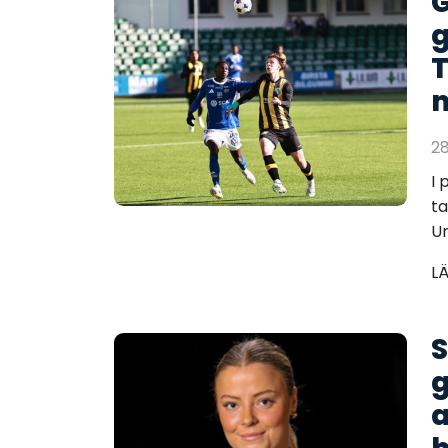
G
T
m
2
I 
ta
Un
L
S
g
a