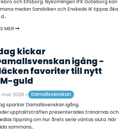
ebro och Elfsborg. Nykomlingen IFK Göteborg kan
mana medan Sandviken och Enskede IK tippas åka
d...
ÄS MER
dag kickar
amallsvenskan igång -
äcken favoriter till nytt
SM-guld
8 mar 2026
•
Damallsvenskan
ag sparkar Damallsvenskan igång.
der upptaktsträffen presenterades tränarnas och
dias tippning om hur årets serie väntas sluta. När
åda sammans...