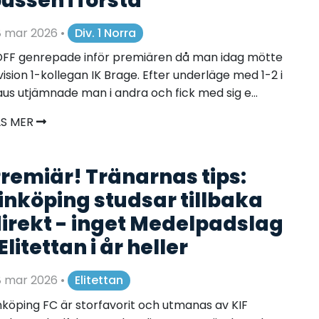
ussen i första"
8 mar 2026
•
Div. 1 Norra
FF genrepade inför premiären då man idag mötte
vision 1-kollegan IK Brage. Efter underläge med 1-2 i
us utjämnade man i andra och fick med sig e...
ÄS MER
remiär! Tränarnas tips:
inköping studsar tillbaka
irekt - inget Medelpadslag
 Elitettan i år heller
8 mar 2026
•
Elitettan
nköping FC är storfavorit och utmanas av KIF