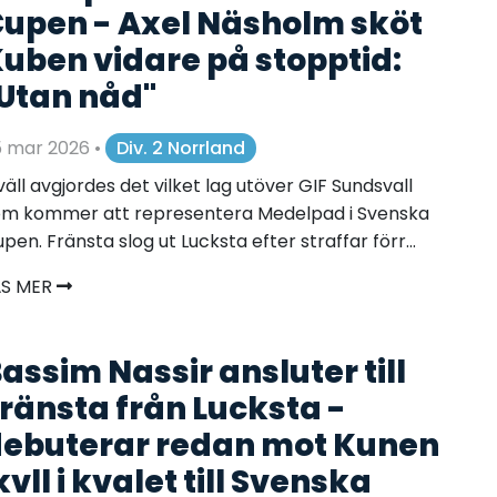
upen - Axel Näsholm sköt
uben vidare på stopptid:
Utan nåd"
5 mar 2026
•
Div. 2 Norrland
väll avgjordes det vilket lag utöver GIF Sundsvall
om kommer att representera Medelpad i Svenska
pen. Fränsta slog ut Lucksta efter straffar förr...
ÄS MER
assim Nassir ansluter till
ränsta från Lucksta -
ebuterar redan mot Kunen
kvll i kvalet till Svenska