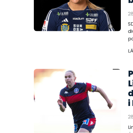
b
2
SD
di
pa
L
P
L
d
i
2
Li