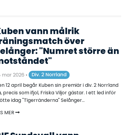
uben vann målrik
räningsmatch över
elånger: "Numret större än
otståndet"
8 mar 2026
•
Div. 2 Norrland
n 12 april begår Kuben sin premiär i div. 2 Norrland
, precis som ifjol, Friska Viljor gästar. I ett led inför
tte idag "Tigerränderna" Selånger...
ÄS MER