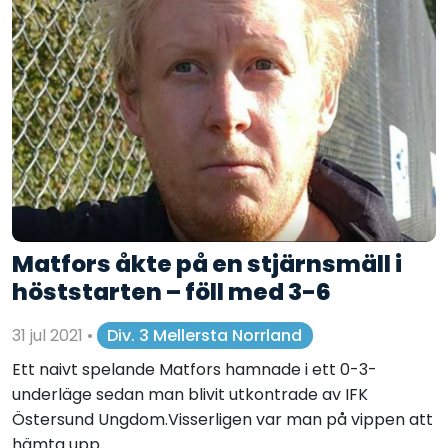
Matfors åkte på en stjärnsmäll i
höststarten – föll med 3-6
31 jul 2021
•
Div. 3 Mellersta Norrland
Ett naivt spelande Matfors hamnade i ett 0-3-
underläge sedan man blivit utkontrade av IFK
Östersund Ungdom.Visserligen var man på vippen att
hämta upp...