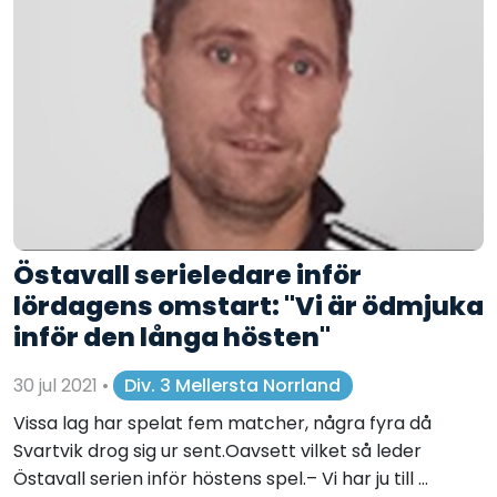
Östavall serieledare inför
lördagens omstart: "Vi är ödmjuka
inför den långa hösten"
30 jul 2021
•
Div. 3 Mellersta Norrland
Vissa lag har spelat fem matcher, några fyra då
Svartvik drog sig ur sent.Oavsett vilket så leder
Östavall serien inför höstens spel.– Vi har ju till ...