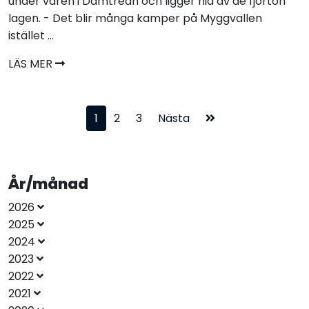
under våren i Damtrean och ligger nia av de fjorton
lagen. - Det blir många kamper på Myggvallen
istället ...
LÄS MER
1
2
3
Nästa
År/månad
2026
2025
2024
2023
2022
2021