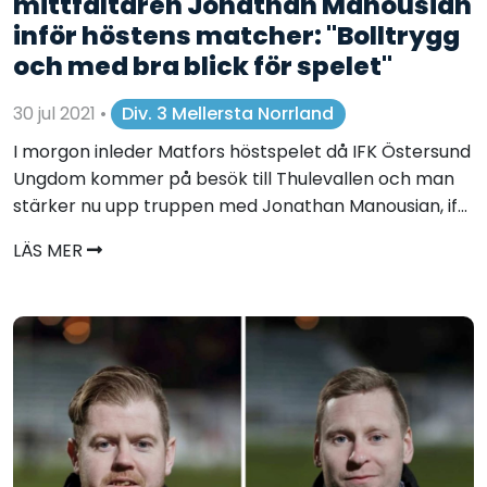
mittfältaren Jonathan Manousian
inför höstens matcher: "Bolltrygg
och med bra blick för spelet"
30 jul 2021
•
Div. 3 Mellersta Norrland
I morgon inleder Matfors höstspelet då IFK Östersund
Ungdom kommer på besök till Thulevallen och man
stärker nu upp truppen med Jonathan Manousian, if...
LÄS MER