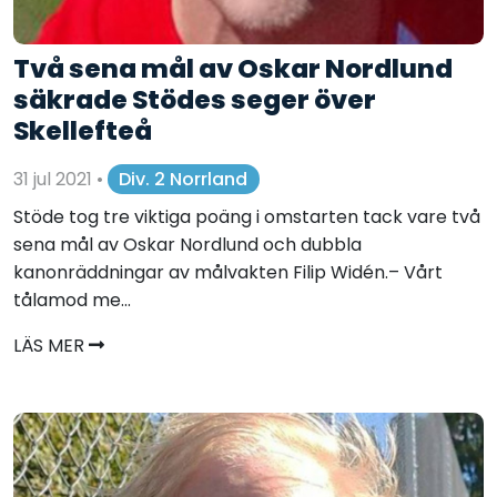
Två sena mål av Oskar Nordlund
säkrade Stödes seger över
Skellefteå
31 jul 2021
•
Div. 2 Norrland
Stöde tog tre viktiga poäng i omstarten tack vare två
sena mål av Oskar Nordlund och dubbla
kanonräddningar av målvakten Filip Widén.– Vårt
tålamod me...
LÄS MER