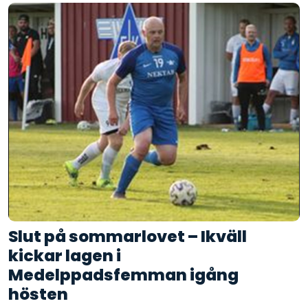
Slut på sommarlovet – Ikväll
kickar lagen i
Medelppadsfemman igång
hösten