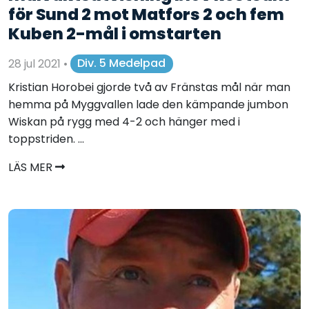
för Sund 2 mot Matfors 2 och fem
Kuben 2-mål i omstarten
28 jul 2021
•
Div. 5 Medelpad
Kristian Horobei gjorde två av Fränstas mål när man
hemma på Myggvallen lade den kämpande jumbon
Wiskan på rygg med 4-2 och hänger med i
toppstriden. ...
LÄS MER