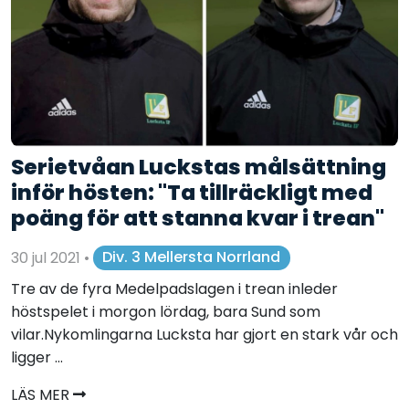
Serietvåan Luckstas målsättning
inför hösten: "Ta tillräckligt med
poäng för att stanna kvar i trean"
30 jul 2021
•
Div. 3 Mellersta Norrland
Tre av de fyra Medelpadslagen i trean inleder
höstspelet i morgon lördag, bara Sund som
vilar.Nykomlingarna Lucksta har gjort en stark vår och
ligger ...
LÄS MER