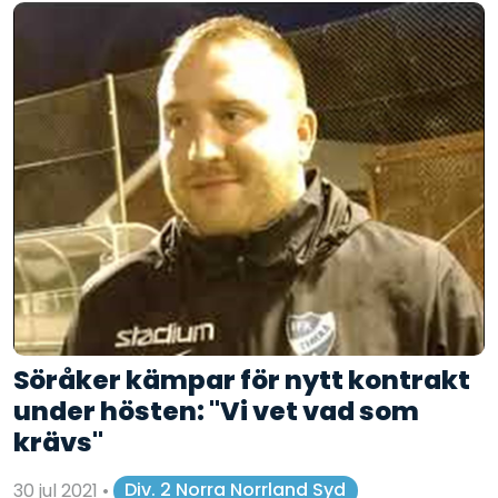
Söråker kämpar för nytt kontrakt
under hösten: "Vi vet vad som
krävs"
30 jul 2021
•
Div. 2 Norra Norrland Syd