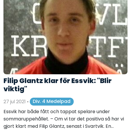
Filip Glantz klar för Essvik: "Blir
viktig"
27 jul 2021
•
Div. 4 Medelpad
Essvik har både fått och tappat spelare under
sommaruppehållet. – Om vi tar det positiva så har vi
gjort klart med Filip Glantz, senast i Svartvik. En...