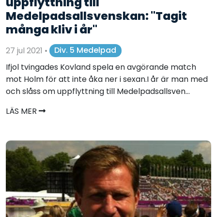
uppflyttning till
Medelpadsallsvenskan: "Tagit
många kliv i år"
27 jul 2021
•
Div. 5 Medelpad
Ifjol tvingades Kovland spela en avgörande match
mot Holm för att inte åka ner i sexan.I år är man med
och slåss om uppflyttning till Medelpadsallsven...
LÄS MER