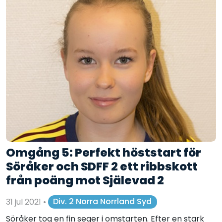
Omgång 5: Perfekt höststart för
Söråker och SDFF 2 ett ribbskott
från poäng mot Själevad 2
31 jul 2021
•
Div. 2 Norra Norrland Syd
Söråker tog en fin seger i omstarten. Efter en stark