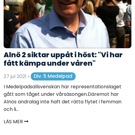
Alnö 2 siktar uppåt i höst: "Vi har
fått kämpa under våren"
27 jul 2021
•
Div. 5 Medelpad
I Medelpadsallsvenskan har representationslaget
gått som tåget under vårsäsongen.Däremot har
Alnös andralag inte haft det rätta flytet i femman
och li...
LÄS MER