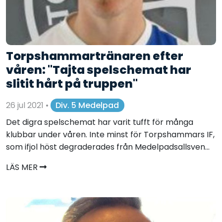
Torpshammartränaren efter
våren: "Tajta spelschemat har
slitit hårt på truppen"
26 jul 2021
•
Div. 5 Medelpad
Det digra spelschemat har varit tufft för många
klubbar under våren. Inte minst för Torpshammars IF,
som ifjol höst degraderades från Medelpadsallsven...
LÄS MER