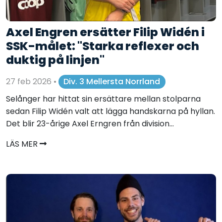
Axel Engren ersätter Filip Widén i
SSK-målet: "Starka reflexer och
duktig på linjen"
27 feb 2026
•
Div. 3 Mellersta Norrland
Selånger har hittat sin ersättare mellan stolparna
sedan Filip Widén valt att lägga handskarna på hyllan.
Det blir 23-årige Axel Erngren från division...
LÄS MER