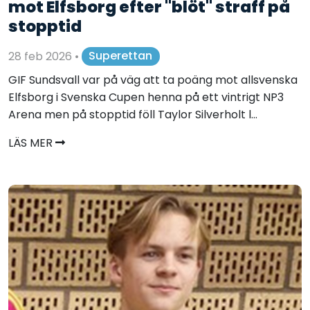
mot Elfsborg efter "blöt" straff på
stopptid
28 feb 2026
•
Superettan
GIF Sundsvall var på väg att ta poäng mot allsvenska
Elfsborg i Svenska Cupen henna på ett vintrigt NP3
Arena men på stopptid föll Taylor Silverholt l...
LÄS MER