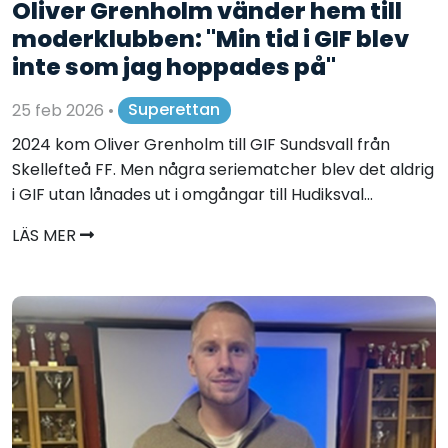
Oliver Grenholm vänder hem till
moderklubben: "Min tid i GIF blev
inte som jag hoppades på"
25 feb 2026
•
Superettan
2024 kom Oliver Grenholm till GIF Sundsvall från
Skellefteå FF. Men några seriematcher blev det aldrig
i GIF utan lånades ut i omgångar till Hudiksval...
LÄS MER