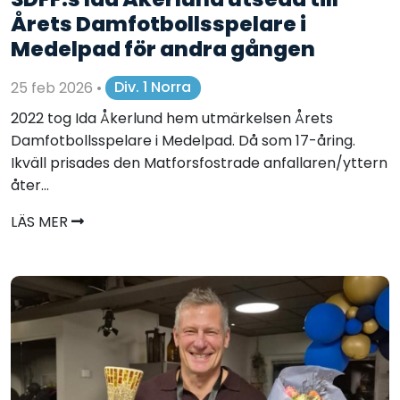
Årets Damfotbollsspelare i
Medelpad för andra gången
25 feb 2026
•
Div. 1 Norra
2022 tog Ida Åkerlund hem utmärkelsen Årets
Damfotbollsspelare i Medelpad. Då som 17-åring.
Ikväll prisades den Matforsfostrade anfallaren/yttern
åter...
LÄS MER