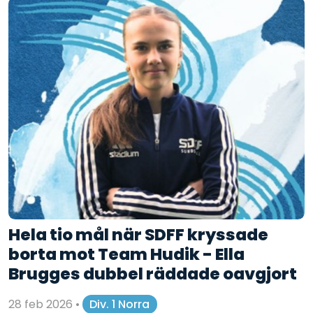
Hela tio mål när SDFF kryssade
borta mot Team Hudik - Ella
Brugges dubbel räddade oavgjort
28 feb 2026
•
Div. 1 Norra