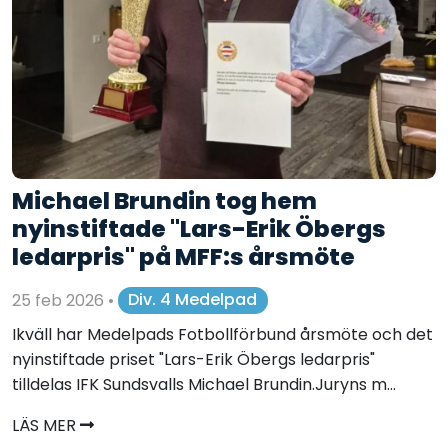
Michael Brundin tog hem
nyinstiftade "Lars-Erik Öbergs
ledarpris" på MFF:s årsmöte
25 feb 2026
•
Div. 4 Medelpad
Ikväll har Medelpads Fotbollförbund årsmöte och det
nyinstiftade priset "Lars-Erik Öbergs ledarpris"
tilldelas IFK Sundsvalls Michael Brundin.Juryns m...
LÄS MER