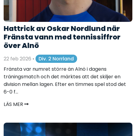
Hattrick av Oskar Nordlund när
Fränsta vann med tennissiffror
över Alnö
22 feb 2026
•
Div. 2 Norrland
Fränsta var numret större än Alnö i dagens
träningsmatch och det märktes att det skiljer en
division mellan lagen. Efter en timmes spel stod det
6-0 f...
LÄS MER