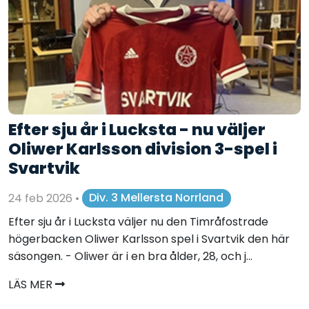
Efter sju år i Lucksta - nu väljer
Oliwer Karlsson division 3-spel i
Svartvik
24 feb 2026
•
Div. 3 Mellersta Norrland
Efter sju år i Lucksta väljer nu den Timråfostrade
högerbacken Oliwer Karlsson spel i Svartvik den här
säsongen. - Oliwer är i en bra ålder, 28, och j...
LÄS MER