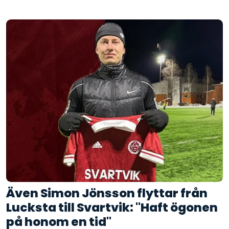
Även Simon Jönsson flyttar från
Lucksta till Svartvik: "Haft ögonen
på honom en tid"