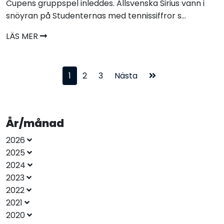
Cupens gruppspel inleddes. Allsvenska Sirius vann i
snöyran på Studenternas med tennissiffror s...
LÄS MER
1
2
3
Nästa
År/månad
2026
2025
2024
2023
2022
2021
2020