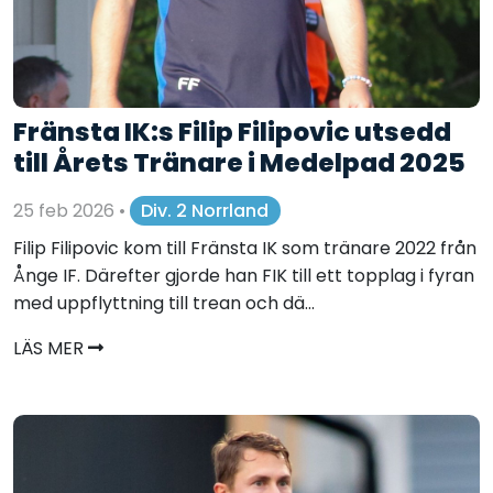
Fränsta IK:s Filip Filipovic utsedd
till Årets Tränare i Medelpad 2025
25 feb 2026
•
Div. 2 Norrland
Filip Filipovic kom till Fränsta IK som tränare 2022 från
Ånge IF. Därefter gjorde han FIK till ett topplag i fyran
med uppflyttning till trean och dä...
LÄS MER